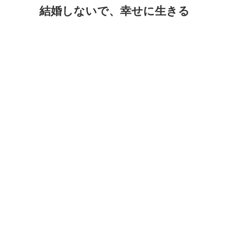
コ
ナ
結婚しないで、幸せに生きる
ン
ビ
テ
ゲ
ン
ー
ツ
シ
に
ョ
移
ン
動
に
移
動