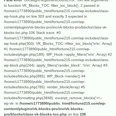
Fatal error
: Uncaught ArgumentCountError: Too few arguments
to function VK_Blocks_TOC::filter_toc_block(), 2 passed in
/home/c1773890/public_html/fortune215.com/wp-includes/class-
wp-hook.php on line 303 and exactly 3 expected in
/home/c1773890/public_html/fortune215.com/wp-
content/plugins/vk-blocks-pro/inc/vk-blocks-pro/blocks/class-vk-
blocks-toc.php:106 Stack trace: #0
/home/c1773890/public_html/fortune215.com/wp-includes/class-
wp-hook.php(303): VK_Blocks_TOC->filter_toc_block('\n\n', Array)
#1 /home/c1773890/public_html/fortune215.com/wp-
includes/plugin.php(189): WP_Hook->apply_filters('\n\n', Array) #2
/home/c1773890/public_html/fortune215.com/wp-includes/class-
wp-block.php(244): apply_filters('render_block', '\n\n', Array) #3
/home/c1773890/public_html/fortune215.com/wp-
includes/blocks.php(885): WP_Block->render() #4
/home/c1773890/public_html/fortune215.com/wp-
includes/blocks.php(785): render_block(Array) #5
/home/c1773890/public_html/fortune215.com/wp-
includes/formatting.php(3848): excerpt_remove_blocks('<!--
wp:vk- in
/home/c1773890/public_html/fortune215.com/wp-
content/plugins/vk-blocks-pro/inc/vk-blocks-
pro/blocks/class-vk-blocks-toc.php
on line
106