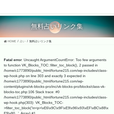
無料占いリンク集
HOME
占い
無料占いリンク集
Fatal error
: Uncaught ArgumentCountError: Too few arguments
to function VK_Blocks_TOC::filter_toc_block(), 2 passed in
/home/c1773890/public_html/fortune215.com/wp-includes/class-
wp-hook.php on line 303 and exactly 3 expected in
/home/c1773890/public_html/fortune215.com/wp-
content/plugins/vk-blocks-pro/inc/vk-blocks-pro/blocks/class-vk-
blocks-toc.php:106 Stack trace: #0
/home/c1773890/public_html/fortune215.com/wp-includes/class-
wp-hook.php(303): VK_Blocks_TOC-
>filter_toc_block('\n<p>\xE6\x9C\x9F\xE9\x96\x93\xEF\xBC\x88\x
E9\x80...', Array) #1