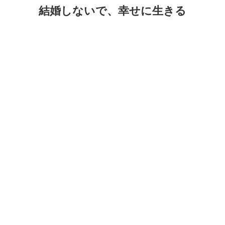
コ
ナ
結婚しないで、幸せに生きる
ン
ビ
テ
ゲ
ン
ー
ツ
シ
に
ョ
移
ン
動
に
移
動